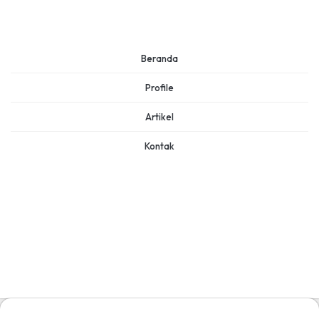
Beranda
Profile
Artikel
Kontak