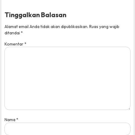
Tinggalkan Balasan
Alamat email Anda tidak akan dipublikasikan.
Ruas yang wajib
ditandai
*
Komentar
*
Nama
*