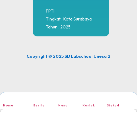
FPTI
Tingkat : Kota Surabaya
Tahun : 2025
Copyright © 2025 SD Labschool Unesa 2
Home
Berita
Menu
Kontak
Siakad