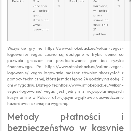
Ruletka
Gra
1
Blackjack
Gra
5
karciana,
zł
karciana,
zł
w której
w której
gracz
gracz
stawia na
stawia na
wynik
uzyskanie
losowania
21
punktów
Wszystkie gry na https://www.strokeback.eu/vulkan-vegas-
logowanie/ vegas casino są dostępne w trybie demo, co
pozwala graczom na przetestowanie gier bez ryzyka
finansowego. Po https://www.strokeback.eu/vulkan-vegas-
logowanie/ vegas logowanie możesz również skorzystać z
pomocy technicznej, która jest dostępna 24 godziny na dobę, 7
dni w tygodniu. Dlatego też https://www.strokeback.eu/vulkan-
vegas-logowanie/ vegas jest jednym z najpopularniejszych
kasyn online w Polsce, oferującym wyjątkowe doświadczenie
hazardowe i szansę na wygraną.
Metody płatności i
bezpieczeństwo w kasynie