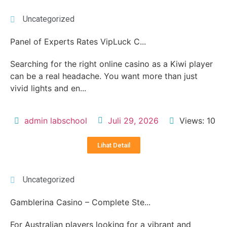
Uncategorized
Panel of Experts Rates VipLuck C...
Searching for the right online casino as a Kiwi player
can be a real headache. You want more than just
vivid lights and en...
admin labschool
Juli 29, 2026
Views: 10
Lihat Detail
Uncategorized
Gamblerina Casino – Complete Ste...
For Australian players looking for a vibrant and