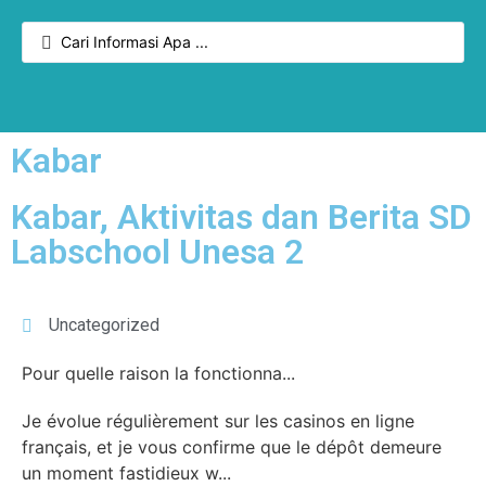
Kabar
Kabar, Aktivitas dan Berita SD
Labschool Unesa 2
Uncategorized
Pour quelle raison la fonctionna...
Je évolue régulièrement sur les casinos en ligne
français, et je vous confirme que le dépôt demeure
un moment fastidieux w...