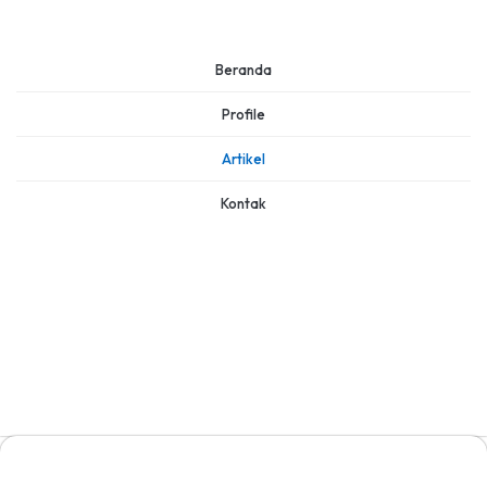
Beranda
Profile
Artikel
Kontak