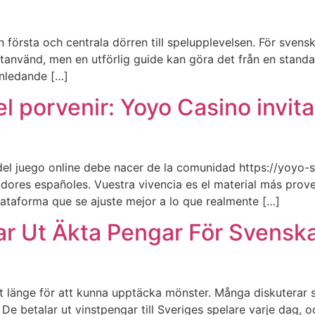
n första och centrala dörren till spelupplevelsen. För sven
använd, men en utförlig guide kan göra det från en standar
inledande […]
l porvenir: Yoyo Casino invit
del juego online debe nacer de la comunidad https://yoyo-
ores españoles. Vuestra vivencia es el material más pro
ataforma que se ajuste mejor a lo que realmente […]
ar Ut Äkta Pengar För Svensk
gt länge för att kunna upptäcka mönster. Många diskuterar 
. De betalar ut vinstpengar till Sveriges spelare varje dag, 