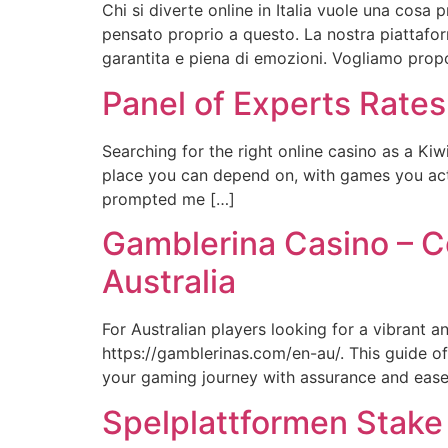
Chi si diverte online in Italia vuole una cosa
pensato proprio a questo. La nostra piattafor
garantita e piena di emozioni. Vogliamo prop
Panel of Experts Rate
Searching for the right online casino as a Ki
place you can depend on, with games you actu
prompted me […]
Gamblerina Casino – C
Australia
For Australian players looking for a vibrant 
https://gamblerinas.com/en-au/. This guide o
your gaming journey with assurance and ease.
Spelplattformen Stake 