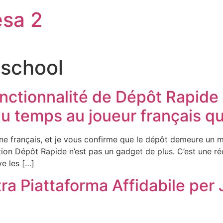
sa 2
bschool
fonctionnalité de Dépôt Rapide
u temps au joueur français 
gne français, et je vous confirme que le dépôt demeure un 
ion Dépôt Rapide n’est pas un gadget de plus. C’est une réo
ve les […]
ra Piattaforma Affidabile per 