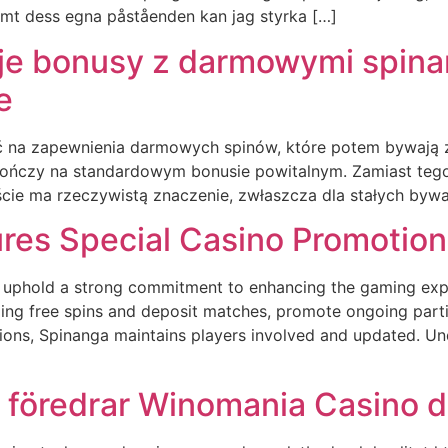
samt dess egna påståenden kan jag styrka […]
je bonusy z darmowymi spina
e
ć na zapewnienia darmowych spinów, które potem bywają zaw
e kończy na standardowym bonusie powitalnym. Zamiast teg
cie ma rzeczywistą znaczenie, zwłaszcza dla stałych bywa
es Special Casino Promotions 
e uphold a strong commitment to enhancing the gaming expe
ding free spins and deposit matches, promote ongoing parti
tions, Spinanga maintains players involved and updated. U
e föredrar Winomania Casino d