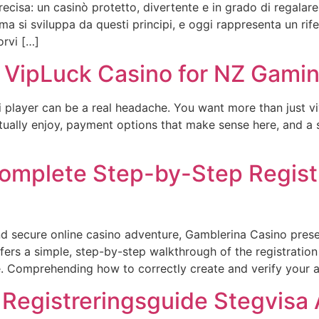
 precisa: un casinò protetto, divertente e in grado di regala
ma si sviluppa da questi principi, e oggi rappresenta un rif
orvi […]
s VipLuck Casino for NZ Gami
wi player can be a real headache. You want more than just v
ally enjoy, payment options that make sense here, and a s
omplete Step-by-Step Registr
and secure online casino adventure, Gamblerina Casino pres
ffers a simple, step-by-step walkthrough of the registrat
 Comprehending how to correctly create and verify your acc
Registreringsguide Stegvisa 