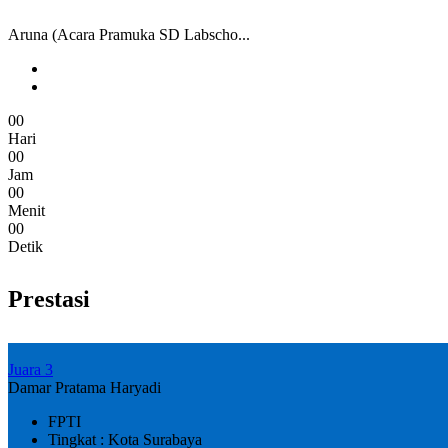
Aruna (Acara Pramuka SD Labscho...
0
0
Hari
0
0
Jam
0
0
Menit
0
0
Detik
Prestasi
Juara 3
Damar Pratama Haryadi
FPTI
Tingkat : Kota Surabaya