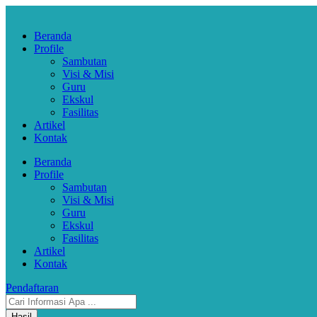
Skip
to
Beranda
content
Profile
Sambutan
Visi & Misi
Guru
Ekskul
Fasilitas
Artikel
Kontak
Beranda
Profile
Sambutan
Visi & Misi
Guru
Ekskul
Fasilitas
Artikel
Kontak
Pendaftaran
Search
...
Hasil