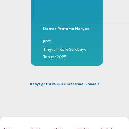
Damar Pratama Haryadi
FPTI
Tingkat : Kota Surabaya
Tahun : 2025
Copyright © 2025 SD Labschool Unesa 2