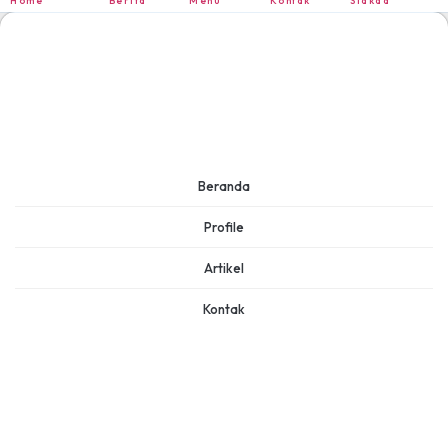
Home
Berita
Menu
Kontak
Siakad
Beranda
Profile
Artikel
Kontak