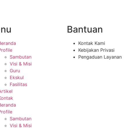
nu
Bantuan
Beranda
Kontak Kami
Profile
Kebijakan Privasi
Sambutan
Pengaduan Layanan
Visi & Misi
Guru
Ekskul
Fasilitas
Artikel
Kontak
Beranda
Profile
Sambutan
Visi & Misi