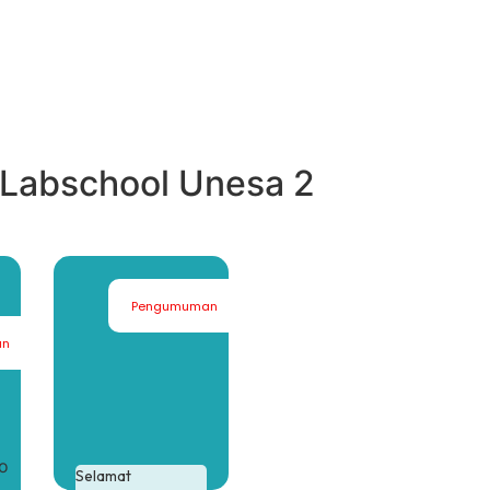
Labschool Unesa 2
Pengumuman
an
no
Selamat