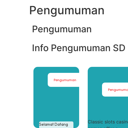
Pengumuman
Pengumuman
Info Pengumuman SD 
Pengumuman
Pengumum
Classic slots casi
Selamat Datang