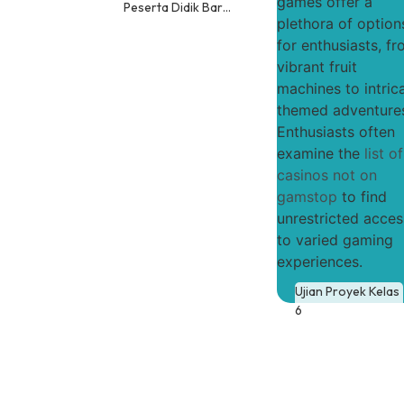
games offer a
Peserta Didik Bar…
plethora of option
for enthusiasts, f
vibrant fruit
machines to intric
themed adventure
Enthusiasts often
examine the
list of
casinos not on
gamstop
to find
unrestricted acces
to varied gaming
experiences.
Ujian Proyek Kelas
6