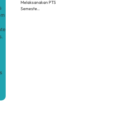
Melaksanakan PTS
s
Semeste…
rom
ate
s.
s