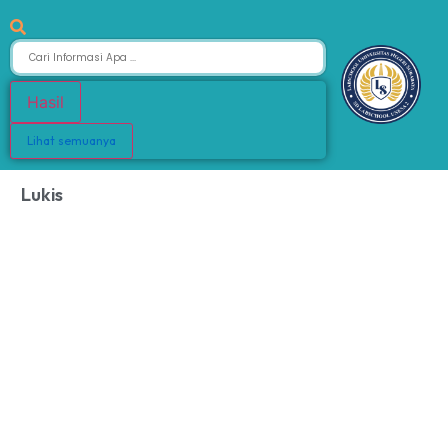
Hasil
Lihat semuanya
Lukis